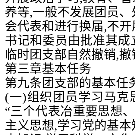
养等
,
一般不发展团员
、
会代表和进行换届
,
不开
书记和委员由批准其成
临时团支部自然撤销
,
撤
第三章基本任务
第九条
团支部的基本任
(
一
)
组织团员学习马克
“
三个代表
冶
重要思想
主义思想
,
学习党的基本