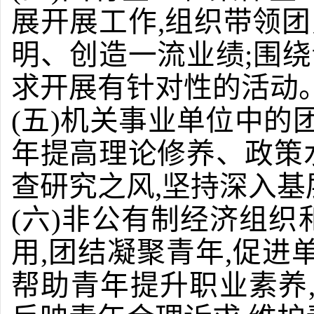
展开展工作
,
组织带领团
明
、
创造一流业绩
;
围绕
求开展有针对性的活动
(
五
)
机关事业单位中的
年提高理论修养
、
政策
查研究之风
,
坚持深入基
(
六
)
非公有制经济组织
用
,
团结凝聚青年
,
促进
帮助青年提升职业素养