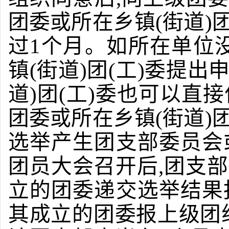
团委或所在乡镇
(
街道
)
过
1
个月
。
如所在单位
镇
(
街道
)
团
(
工
)
委提出
道
)
团
(
工
)
委也可以直接
团委或所在乡镇
(
街道
)
选举产生团支部委员会
团员大会召开后
,
团支部
立的团委递交选举结果
其成立的团委报上级团