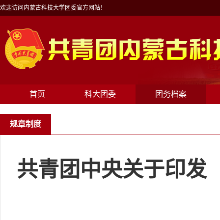
欢迎访问内蒙古科技大学团委官方网站！
首页
科大团委
团务档案
规章制度
共青团中央关于印发 