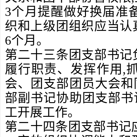
3
个月提醒做好换届准
织和上级团组织应当认
6
个月
。
第二十三条
团支部书记
履行职责
、
发挥作用
,
会
、
团支部团员大会和
部副书记协助团支部书
工开展工作
。
第二十四条
团支部书记