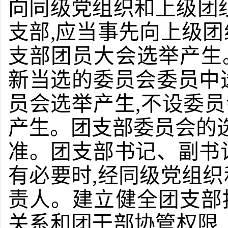
向同级党组织和上级团
支部
,
应当事先向上级团
支部团员大会选举产生
新当选的委员会委员中
员会选举产生
,
不设委员
产生
。
团支部委员会的
准
。
团支部书记
、
副书
有必要时
,
经同级党组织
责人
。
建立健全团支部
关系和团干部协管权限
,