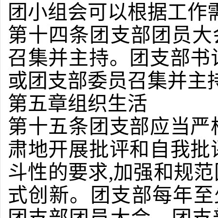
团小组会可以根据工作
第十四条
团支部团员大
召集并主持
。
团支部书
或团支部委员召集并主
第五章组织生活
第十五条
团支部应当严
肃地开展批评和自我批
斗性的要求
,
加强和规范
式创新
。
团支部每年至