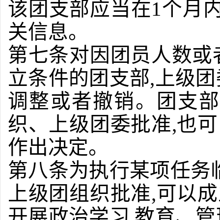
该团支部应当在
1
个月
关信息
。
第七条
对因团员人数或
立条件的团支部
,
上级团
调整或者撤销
。
团支
织
、
上级团委批准
,
也可
作出决定
。
第八条
为执行某项任务
上级团组织批准
,
可以成
开展政治学习
,
教育
、
管