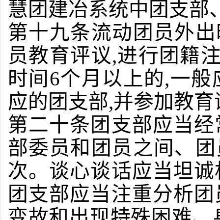
慧团建
冶
系统中团支部
第十九条
流动团员外出
员教育评议
,
进行团籍
时间
6
个月以上的
,
一般
应的团支部
,
并参加教育
第二十条
团支部应当经
部委员和团员之间
、
团
次
。
谈心谈话应当坦诚
团支部应当注重分析团
变故和出现特殊困难
、