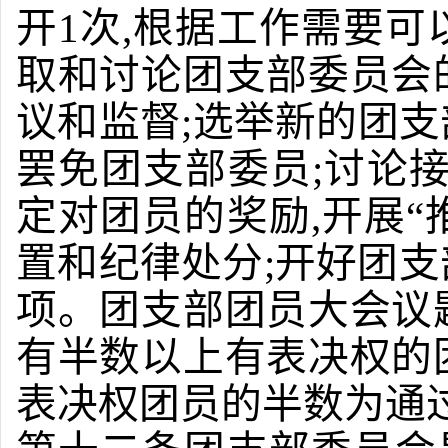
开
1
次
,
根据工作需要可
取和讨论团支部委员会
议和监督
;
选举新的团支
罢免团支部委员
;
讨论
定对团员的奖励
,
开展
“
置和纪律处分
;
开好团支
项
。
团支部团员大会议
有半数以上有表决权的
表决权团员的半数为通