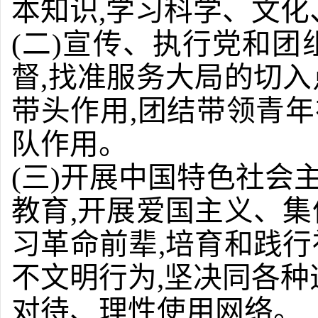
本知识
,
学习科学
、
文化
(
二
)
宣传
、
执行党和团
督
,
找准服务大局的切入
带头作用
,
团结带领青年
队作用
。
(
三
)
开展中国特色社会
教育
,
开展爱国主义
、
集
习革命前辈
,
培育和践行
不文明行为
,
坚决同各种
对待
、
理性使用网络
。