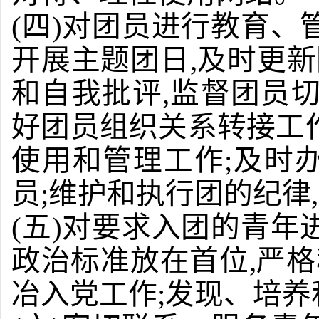
(
四
)
对团员进行教育
、
开展主题团日
,
及时更新
和自我批评
,
监督团员
好团员组织关系转接工
使用和管理工作
;
及时
员
;
维护和执行团的纪律
,
(
五
)
对要求入团的青年
政治标准放在首位
,
严格
冶
入党工作
;
发现
、
培养