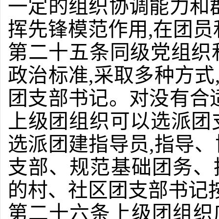
一定的组织协调能力和
挥先锋模范作用
,
在团员
第二十五条
同级党组织
政治标准
,
采取多种方式
团支部书记
。
对没有合
上级团组织可以选派团
选派团建指导员
,
指导
、
支部
、
规范基础团务
、
的村
、
社区团支部书记
第二十六条
上级团组织